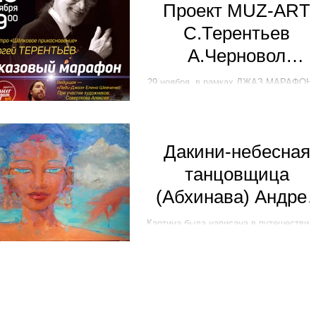
Проект MUZ-ART
С.Терентьев
А.Черновол
А.Совертков
29 ноября, в рамках ДЖАЗ МАРАФОНА
ART-HALL ODESSA совместно с
пианистом Сергеем Терентьевым
художники Алексей Совертков и
Андрей...
Дакини-небесная
танцовщица
(Абхинава) Андре
Черновол
Картина была написана в путешествии
Гималаям со стороны Непала. Там, г
все пространство является живым и
готоворит на понятном серду...