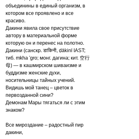
объединины в единый организм, в 
котором все проявлено и все 
красиво. 
Дакини явила свое присутствие 
автору в материальной форме 
которую он и перенес на полотно. 
Дакини (санскр. डाकिनी, ḍākinī IAST; 
тиб. mkha 'gro; монг. дагина; кит. 空行
母) — в кашмирском шиваизме и 
буддизме женские духи, 
носительницы тайных учений. 
Видишь мой танец – цветок в 
первозданной сини? 
Демонам Мары тягаться ли с этим 
знаком?
Все мироздание – радостный пир 
дакини,