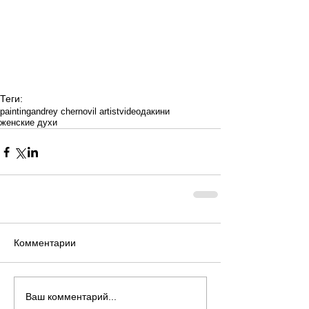
Теги:
painting
andrey chernovil artist
video
дакини
женские духи
Комментарии
Ваш комментарий...