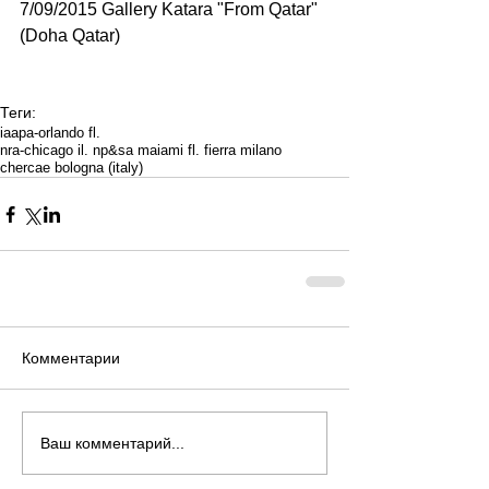
7/09/2015 Gallery Katara "From Qatar" 
(Doha Qatar)   
Теги:
iaapa-orlando fl.
nra-chicago il. np&sa maiami fl. fierra milano
chercae bologna (italy)
Комментарии
Ваш комментарий...